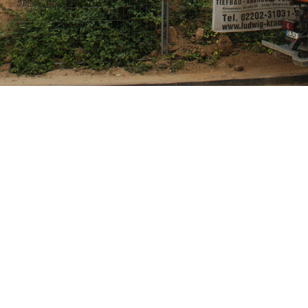
KRÄMER - BAUUNTERNEHMUNG IN BERGISCH
GLADBACH
RECYCLING
Bei Abbrüchen anfallende Wertstoffe wie Stahl, Kupfer
etc. werden vorsortiert und Verwertungsfachbetrieben
zugeführt. Damit entspricht unser Unternehmen dem
Wunsch des Gesetzgebers nach Wiederverwertung.
Einen großen Anteil am anfallenden Abbruchmaterial
stellt der Festbeton. Wir können vor Ort an der